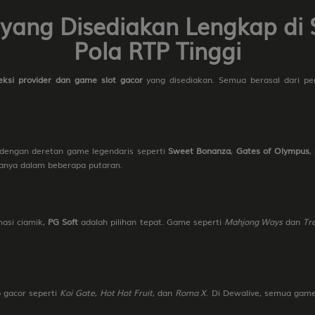
k yang Disediakan Lengkap di
Pola RTP Tinggi
eksi provider dan game slot gacor
yang disediakan. Semua berasal dari pe
l dengan deretan game legendaris seperti
Sweet Bonanza
,
Gates of Olympus
,
nya dalam beberapa putaran.
masi ciamik,
PG Soft
adalah pilihan tepat. Game seperti
Mahjong Ways
dan
Tr
p gacor seperti
Koi Gate
,
Hot Hot Fruit
, dan
Roma X
. Di Dewalive, semua game