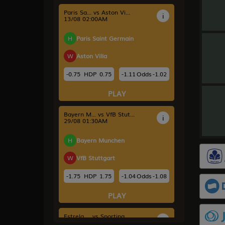
Paris Sa... vs Aston Vi...
i
13/08 02:00AM
H
Paris Saint Germain
W
Aston Villa
-0.75
HDP
0.75
-1.11
Odds
-1.02
PLAY
Bayern M... vs VfB Stut...
i
29/08 01:30AM
H
Bayern Munchen
W
VfB Stuttgart
-1.75
HDP
1.75
-1.04
Odds
-1.08
PLAY
Estrela ... vs Sporting...
i
09/08 02:30AM