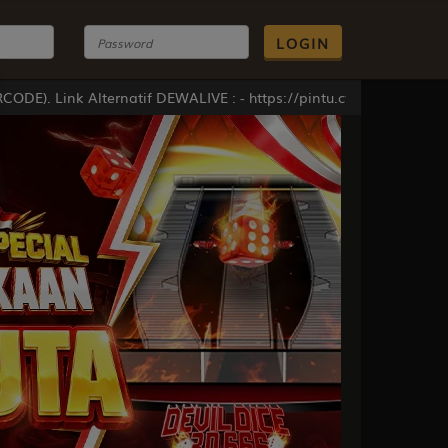
LOGIN
EWALIVE : - https://pintu.cfd/lcdwl - https://dwltop.com - htt