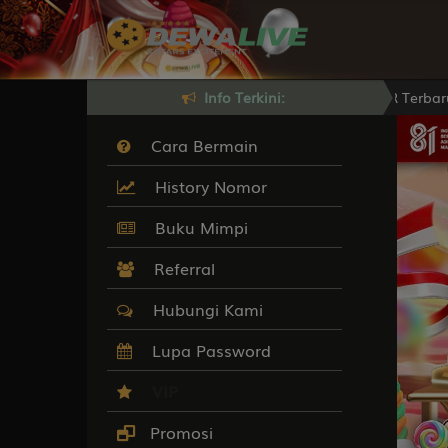
0.25
HDP
-0.25
1.00
Odds
-1.13
PLAY
T YANG SEMAKIN MUDAH Dengan FITUR Terbaru, Deposit Via : - VIRT
Info Terkini:
Udinese vs Como
i
22/08 23:30PM
Cara Bermain
H
Udinese
History Nomor
W
Como
Buku Mimpi
0.50
HDP
-0.50
1.01
Odds
-1.14
Referral
PLAY
Hubungi Kami
Hull Cit... vs Manchest...
i
22/08 19:30PM
Lupa Password
H
Hull City
VIP
W
Manchester United
Promosi
1.25
HDP
-1.25
-1.12
Odds
-1.01