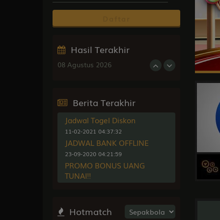
PLAY
Daftar
Sevilla vs Rayo Val...
i
16/08 22:00PM
Hasil Terakhir
H
Sevilla
08 Agustus 2026
W
Rayo Vallecano
AQUARIUS 3D
3D ARIES
3
2
2
8
4
4
-0.25
HDP
0.25
1.07
Odds
-1.05
Berita Terakhir
PISCES 3D
3D VIRGO
7
3
4
0
3
9
PLAY
Jadwal Togel Diskon
AQUARIUS 4D
3D LIBRA
0
3
8
7
4
3
1
11-02-2021 04:37:32
Celta Vi... vs Osasuna
i
16/08 22:00PM
JADWAL BANK OFFLINE
PISCES 4D
5D CANCER
6
2
9
9
2
7
0
9
6
23-09-2020 04:21:59
H
Celta Vigo
PROMO BONUS UANG
TUNAI!!
W
Osasuna
10-09-2019 17:02:45
-0.50
HDP
0.50
1.06
Odds
-1.21
Hotmatch
PLAY