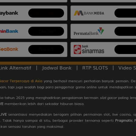
OFFLINE
OFFL
ONLINE
OFFL
ONLINE
OFFL
|
|
|
Link Alternatif
Jadwal Bank
RTP SLOTS
Video 
Gacor Terpercaya di Asia
yang berhasil mencuri perhatian banyak pemain. De
main, tapi juga wadah bagi para penggemar game online untuk mendapatkan 
i Asia tahun 2025 yang menghadirkan pengalaman bermain
slot gacor
paling len
VE
memberikan lebih dari sekadar hiburan biasa.
IVE
senantiasa menyediakan beragam pilihan permainan slot, live casino, 
 Tidak hanya sampai di situ, berbagai provider ternama seperti
Pragmatic P
tkan sensasi taruhan yang maksimal.