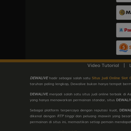
H
Estrela da Amadora
W
Sporting Lisbon
1.75
HDP
-1.75
-1.06
Odds
-1.05
PLAY
PSV Eind... vs Fortuna ...
i
09/08 01:00AM
Promo
|
Video Tutorial
PROMO SBO SPORT
DEWALIVE
hadir sebagai salah satu
Situs Judi Online Slot 
H
PSV Eindhoven
taruhan paling lengkap, Dewalive bukan hanya tempat ber
W
Fortuna Sittard
DEWALIVE
menjadi salah satu situs judi online terbaik d
yang hanya menawarkan permainan standar, situs
DEWALI
-2.25
HDP
2.25
-1.05
Odds
-1.06
Sebagai platform terpercaya dengan reputasi kuat,
DEWAL
PLAY
dikenal dengan
RTP tinggi
dan peluang
maxwin
yang besar.
permainan di situs ini, memastikan setiap pemain mendapa
Everton vs Crystal ...
i
22/08 22:00PM