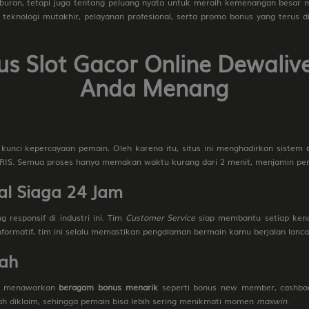
uran, tetapi juga tentang peluang nyata untuk meraih kemenangan besar me
 teknologi mutakhir, pelayanan profesional, serta promo bonus yang terus d
tus Slot Gacor Online Dewal
Anda Menang
nci kepercayaan pemain. Oleh karena itu, situs ini menghadirkan sistem
n QRIS. Semua proses hanya memakan waktu kurang dari 2 menit, menjamin p
al Siaga 24 Jam
 responsif di industri ini. Tim
Customer Service
siap membantu setiap kend
rmatif, tim ini selalu memastikan pengalaman bermain kamu berjalan lancar
pah
ive menawarkan
beragam bonus menarik
seperti bonus new member, cashback
h diklaim, sehingga pemain bisa lebih sering menikmati momen
maxwin
.