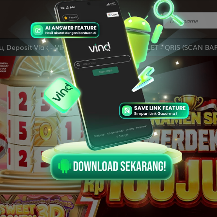
UAL ACCOUNT - E-WALLET - QRIS (SCAN BARCODE). Link Alternatif D